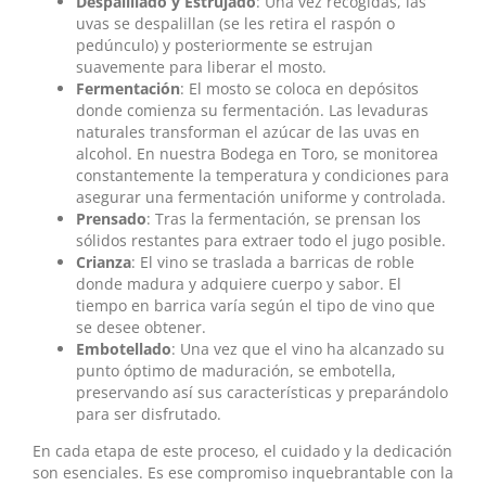
Despalillado y Estrujado
: Una vez recogidas, las
uvas se despalillan (se les retira el raspón o
pedúnculo) y posteriormente se estrujan
suavemente para liberar el mosto.
Fermentación
: El mosto se coloca en depósitos
donde comienza su fermentación. Las levaduras
naturales transforman el azúcar de las uvas en
alcohol. En nuestra Bodega en Toro, se monitorea
constantemente la temperatura y condiciones para
asegurar una fermentación uniforme y controlada.
Prensado
: Tras la fermentación, se prensan los
sólidos restantes para extraer todo el jugo posible.
Crianza
: El vino se traslada a barricas de roble
donde madura y adquiere cuerpo y sabor. El
tiempo en barrica varía según el tipo de vino que
se desee obtener.
Embotellado
: Una vez que el vino ha alcanzado su
punto óptimo de maduración, se embotella,
preservando así sus características y preparándolo
para ser disfrutado.
En cada etapa de este proceso, el cuidado y la dedicación
son esenciales. Es ese compromiso inquebrantable con la