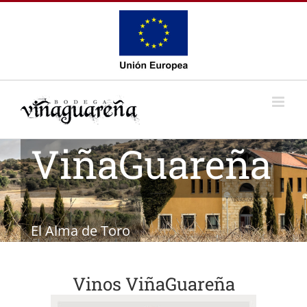
Saltar
al
contenido
ViñaGuareña
El Alma de Toro
Vinos ViñaGuareña