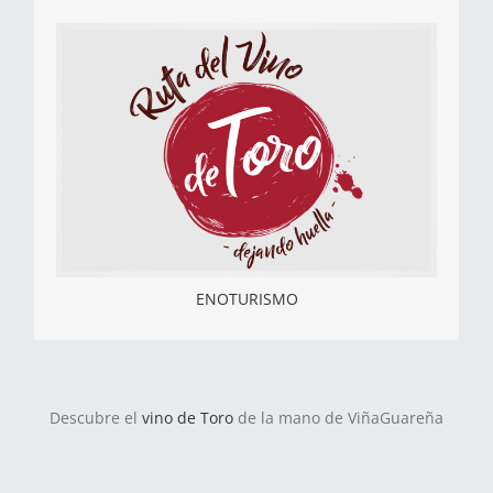
ENOTURISMO
Bodega ViñaGuareña te brinda la posibilidad de
conocer más de cerca el interesante y seductor
proceso de elaboración del vino. Una manera de
disfrutar de un ambiente único en tus reuniones
familiares, de empresa o de amigos.
Más Información
ENOTURISMO
Descubre el
vino de Toro
de la mano de ViñaGuareña