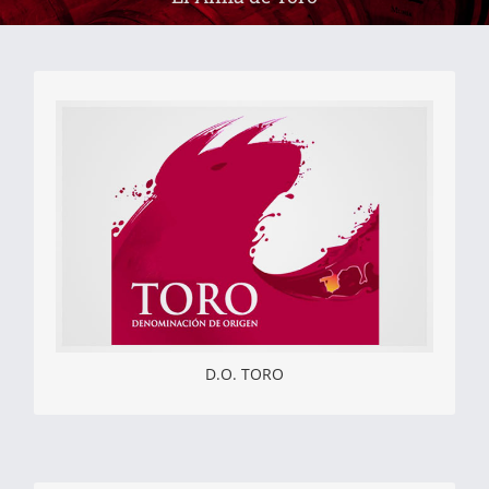
D.O. TORO
A pesar de la tradición y la historia, la
Denominación de Origen de los vinos de Toro se
obtuvo exactamente el 29 de mayo de 1987. La
zona de producción amparada bajo la
Denominación abarca un total de 6000 Has,
distribuidas en 12 municipios de la provincia de
Zamora y 3 de la provincia de Valladolid.
Más Información
D.O. TORO