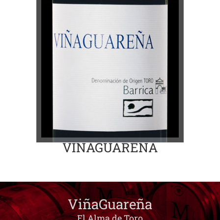
VIÑAGUAREÑA
ViñaGuareña
El Alma de Toro