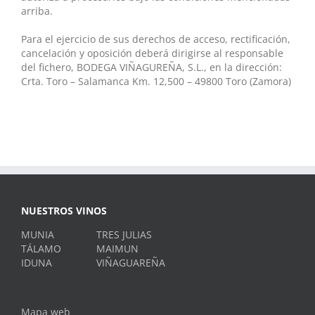
arriba.
Para el ejercicio de sus derechos de acceso, rectificación,
cancelación y oposición deberá dirigirse al responsable
del fichero, BODEGA VIÑAGUREÑA, S.L., en la dirección:
Crta. Toro – Salamanca Km. 12,500 – 49800 Toro (Zamora)
NUESTROS VINOS
MUNIA
TRES JULIAS
TÁLAMO
MAIMUN
IDUNA
VIÑAGUAREÑA
Mapa web